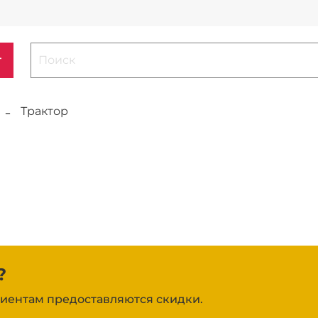
г
Трактор
?
иентам предоставляются скидки.