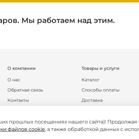
аров. Мы работаем над этим.
О компании
Товары и услуги
О нас
Каталог
Обратная связь
Способы оплаты
Контакты
Доставка
Реквизиты компании
Обмен и возврат
Новости
Формы документов
ших прошлых посещениях нашего сайта)! Продолжая 
ки файлов cookie
, а также обработкой данных с исп
Статьи