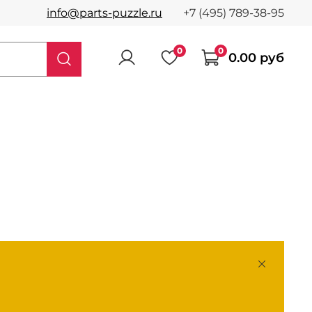
info@parts-puzzle.ru
+7 (495) 789-38-95
0
0
0.00 руб