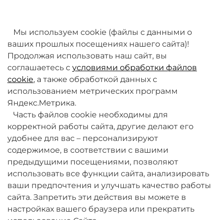
товаров. Мы работаем над этим.
Мы используем cookie (файлы с данными о
ваших прошлых посещениях нашего сайта)!
Продолжая использовать наш сайт, вы
соглашаетесь с
условиями обработки файлов
cookie
, а также обработкой данных с
использованием метрических программ
Яндекс.Метрика.
+7 (495) 789-38-95
Часть файлов cookie необходимы для
09:00 - 18:00 (будни, по МСК)
корректной работы сайта, другие делают его
удобнее для вас – персонализируют
содержимое, в соответствии с вашими
предыдущими посещениями, позволяют
использовать все функции сайта, анализировать
ваши предпочтения и улучшать качество работы
О компании
сайта. Запретить эти действия вы можете в
настройках вашего браузера или прекратить
Товары и услуги