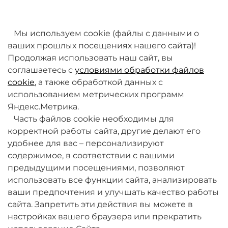
товаров. Мы работаем над этим.
Мы используем cookie (файлы с данными о
ваших прошлых посещениях нашего сайта)!
Продолжая использовать наш сайт, вы
соглашаетесь с
условиями обработки файлов
cookie
, а также обработкой данных с
использованием метрических программ
Яндекс.Метрика.
+7 (495) 789-38-95
Часть файлов cookie необходимы для
09:00 - 18:00 (будни, по МСК)
корректной работы сайта, другие делают его
удобнее для вас – персонализируют
содержимое, в соответствии с вашими
предыдущими посещениями, позволяют
использовать все функции сайта, анализировать
ваши предпочтения и улучшать качество работы
О компании
сайта. Запретить эти действия вы можете в
настройках вашего браузера или прекратить
Товары и услуги