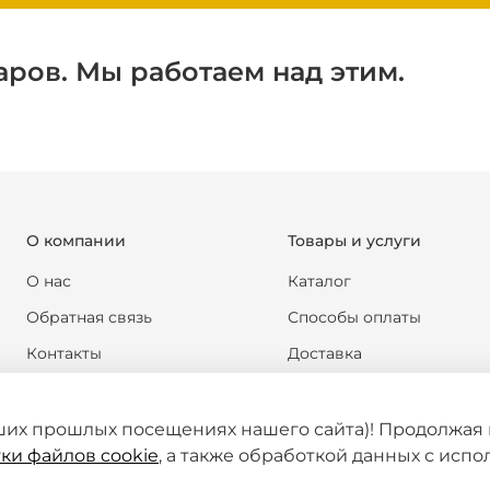
аров. Мы работаем над этим.
О компании
Товары и услуги
О нас
Каталог
Обратная связь
Способы оплаты
Контакты
Доставка
Реквизиты компании
Обмен и возврат
Новости
Формы документов
ших прошлых посещениях нашего сайта)! Продолжая 
ки файлов cookie
, а также обработкой данных с исп
Статьи