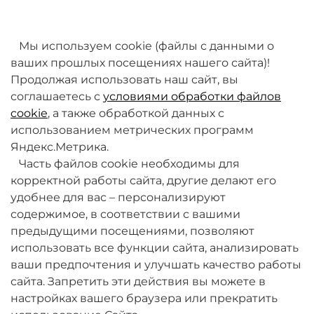
товаров. Мы работаем над этим.
Мы используем cookie (файлы с данными о
ваших прошлых посещениях нашего сайта)!
Продолжая использовать наш сайт, вы
соглашаетесь с
условиями обработки файлов
cookie
, а также обработкой данных с
использованием метрических программ
Яндекс.Метрика.
+7 (495) 789-38-95
Часть файлов cookie необходимы для
09:00 - 18:00 (будни, по МСК)
корректной работы сайта, другие делают его
удобнее для вас – персонализируют
содержимое, в соответствии с вашими
предыдущими посещениями, позволяют
использовать все функции сайта, анализировать
ваши предпочтения и улучшать качество работы
О компании
сайта. Запретить эти действия вы можете в
настройках вашего браузера или прекратить
Товары и услуги