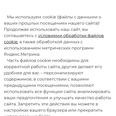
товаров. Мы работаем над этим.
Мы используем cookie (файлы с данными о
ваших прошлых посещениях нашего сайта)!
Продолжая использовать наш сайт, вы
соглашаетесь с
условиями обработки файлов
cookie
, а также обработкой данных с
использованием метрических программ
Яндекс.Метрика.
+7 (495) 789-38-95
Часть файлов cookie необходимы для
09:00 - 18:00 (будни, по МСК)
корректной работы сайта, другие делают его
удобнее для вас – персонализируют
содержимое, в соответствии с вашими
предыдущими посещениями, позволяют
использовать все функции сайта, анализировать
ваши предпочтения и улучшать качество работы
О компании
сайта. Запретить эти действия вы можете в
настройках вашего браузера или прекратить
Товары и услуги