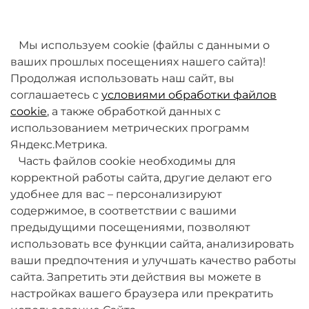
товаров. Мы работаем над этим.
Мы используем cookie (файлы с данными о
ваших прошлых посещениях нашего сайта)!
Продолжая использовать наш сайт, вы
соглашаетесь с
условиями обработки файлов
cookie
, а также обработкой данных с
использованием метрических программ
Яндекс.Метрика.
+7 (495) 789-38-95
Часть файлов cookie необходимы для
09:00 - 18:00 (будни, по МСК)
корректной работы сайта, другие делают его
удобнее для вас – персонализируют
содержимое, в соответствии с вашими
предыдущими посещениями, позволяют
использовать все функции сайта, анализировать
ваши предпочтения и улучшать качество работы
О компании
сайта. Запретить эти действия вы можете в
настройках вашего браузера или прекратить
Товары и услуги