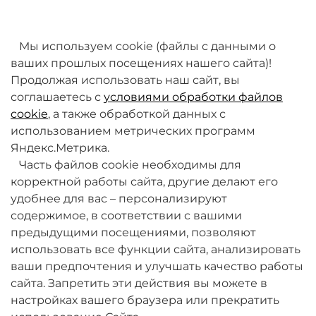
товаров. Мы работаем над этим.
Мы используем cookie (файлы с данными о
ваших прошлых посещениях нашего сайта)!
Продолжая использовать наш сайт, вы
соглашаетесь с
условиями обработки файлов
cookie
, а также обработкой данных с
использованием метрических программ
Яндекс.Метрика.
+7 (495) 789-38-95
Часть файлов cookie необходимы для
09:00 - 18:00 (будни, по МСК)
корректной работы сайта, другие делают его
удобнее для вас – персонализируют
содержимое, в соответствии с вашими
предыдущими посещениями, позволяют
использовать все функции сайта, анализировать
ваши предпочтения и улучшать качество работы
О компании
сайта. Запретить эти действия вы можете в
настройках вашего браузера или прекратить
Товары и услуги