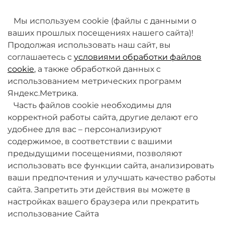
товаров. Мы работаем над этим.
Мы используем cookie (файлы с данными о
ваших прошлых посещениях нашего сайта)!
Продолжая использовать наш сайт, вы
соглашаетесь с
условиями обработки файлов
cookie
, а также обработкой данных с
использованием метрических программ
Яндекс.Метрика.
+7 (495) 789-38-95
Часть файлов cookie необходимы для
09:00 - 18:00 (будни, по МСК)
корректной работы сайта, другие делают его
удобнее для вас – персонализируют
содержимое, в соответствии с вашими
предыдущими посещениями, позволяют
использовать все функции сайта, анализировать
ваши предпочтения и улучшать качество работы
О компании
сайта. Запретить эти действия вы можете в
настройках вашего браузера или прекратить
Товары и услуги
использование Сайта