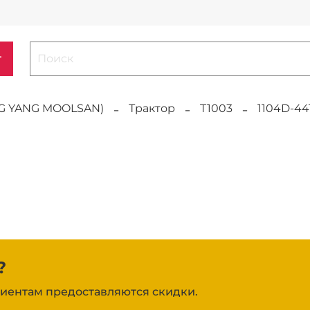
г
G YANG MOOLSAN)
Трактор
T1003
1104D-44
?
иентам предоставляются скидки.