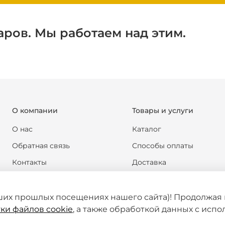
аров. Мы работаем над этим.
О компании
Товары и услуги
О нас
Каталог
Обратная связь
Способы оплаты
Контакты
Доставка
Реквизиты компании
Обмен и возврат
Новости
Формы документов
ших прошлых посещениях нашего сайта)! Продолжая 
ки файлов cookie
, а также обработкой данных с исп
Статьи