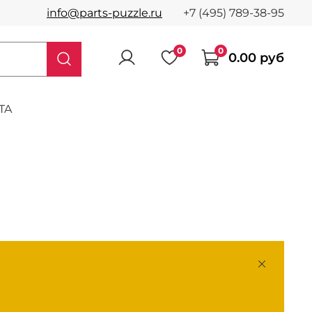
info@parts-puzzle.ru
+7 (495) 789-38-95
0
0
0.00 руб
TA