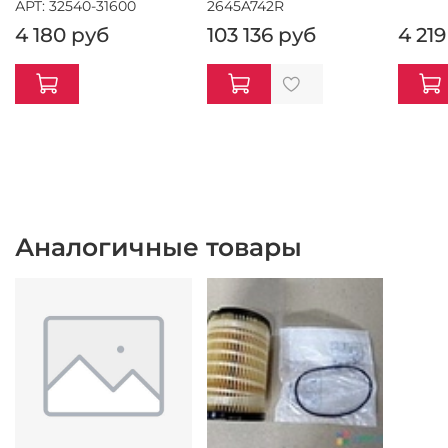
АРТ: 32540-31600
2645A742R
4 180 руб
103 136 руб
4 21
Аналогичные товары