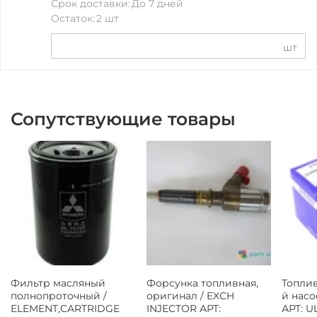
Срок доставки:
До 7 дней
Остаток:
2 шт
шт
Сопутствующие товары
Фильтр масляный
Форсунка топливная,
Топли
полнопроточный /
оригинал / EXCH
й насо
ELEMENT,CARTRIDGE
INJECTOR АРТ:
АРТ: 