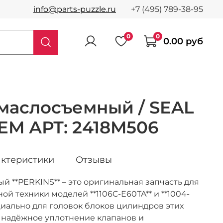
info@parts-puzzle.ru
+7 (495) 789-38-95
0
0
0.00 руб
маслосъемный / SEAL
TEM АРТ: 2418M506
ктеристики
Отзывы
 **PERKINS** – это оригинальная запчасть для
ой техники моделей **1106C-E60TA** и **1004-
циально для головок блоков цилиндров этих
 надёжное уплотнение клапанов и