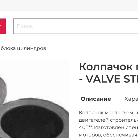
г
а блока цилиндров
Колпачок 
- VALVE S
Описание
Хара
Колпачок маслосъёмный
двигателей строительн
40T**. Изготовлен спе
моторов, обеспечивая