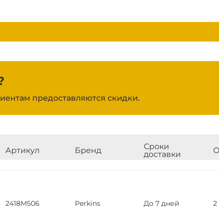
?
иентам предоставляются скидки.
Сроки
Артикул
Бренд
О
доставки
2418M506
Perkins
До 7 дней
2