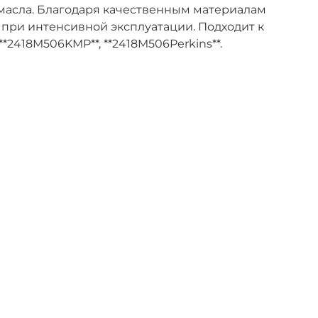
масла. Благодаря качественным материалам
 при интенсивной эксплуатации. Подходит к
 **2418M506KMP**, **2418M506Perkins**.