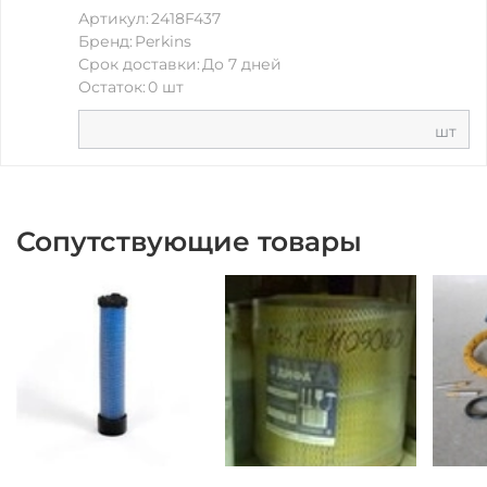
Артикул:
2418F437
Бренд:
Perkins
Срок доставки:
До 7 дней
Остаток:
0 шт
шт
Сопутствующие товары