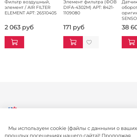
Фильтр воздушный,
Элемент фильтра (ФОВ
Датчик
элемент / AIR FILTER
DIFA-4302М) АРТ: 8421-
оборот
ELEMENT АРТ: 26510405
1109080
ориги
SENSOR
2 063 руб
171 руб
38 6
Мы используем cookie (файлы с данными о ваших
+7 (495) 789-38-95
прошлых посещениях нашего сайта)! Продолжая