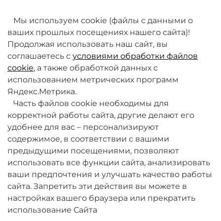
товаров. Мы работаем над этим.
Мы используем cookie (файлы с данными о
ваших прошлых посещениях нашего сайта)!
Продолжая использовать наш сайт, вы
соглашаетесь с
условиями обработки файлов
cookie
, а также обработкой данных с
использованием метрических программ
Яндекс.Метрика.
+7 (495) 789-38-95
Часть файлов cookie необходимы для
09:00 - 18:00 (будни, по МСК)
корректной работы сайта, другие делают его
удобнее для вас – персонализируют
содержимое, в соответствии с вашими
предыдущими посещениями, позволяют
использовать все функции сайта, анализировать
ваши предпочтения и улучшать качество работы
О компании
сайта. Запретить эти действия вы можете в
настройках вашего браузера или прекратить
Товары и услуги
использование Сайта