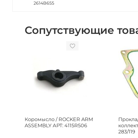
2614B655
Сопутствующие тов
Коромысло / ROCKER ARM
Прокла
ASSEMBLY АРТ: 4115R506
коллект
283/119