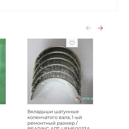
Вкладыши шатунные
Кольц
коленчатого вала, 1-ый
1 пор
ремонтный размер /
PISTO
BEARING АРТ: U5ME0033A
UPRK