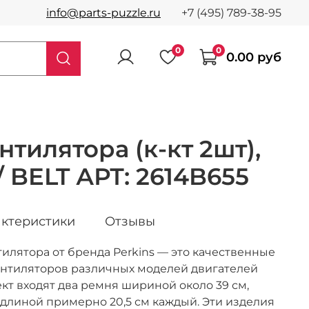
info@parts-puzzle.ru
+7 (495) 789-38-95
0
0
0.00 руб
тилятора (к-кт 2шт),
 BELT АРТ: 2614B655
ктеристики
Отзывы
илятора от бренда Perkins — это качественные
ентиляторов различных моделей двигателей
кт входят два ремня шириной около 39 см,
 длиной примерно 20,5 см каждый. Эти изделия