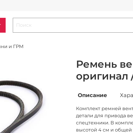
г
мни и ГРМ
Ремень вен
оригинал /
Описание
Хара
Комплект ремней вент
детали для привода в
спецтехники. В компле
высотой 4 см и общей