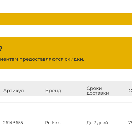
?
иентам предоставляются скидки.
Сроки
Артикул
Бренд
О
доставки
2614B655
Perkins
До 7 дней
7