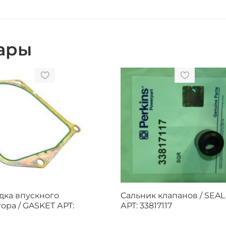
ары
дка впускного
Сальник клапанов / SEAL
ора / GASKET АРТ:
АРТ: 33817117