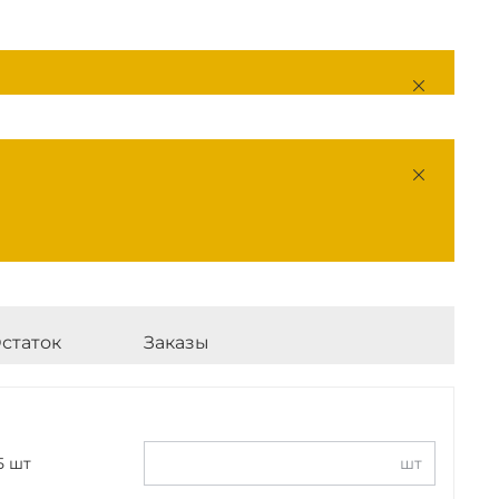
статок
Заказы
5 шт
шт