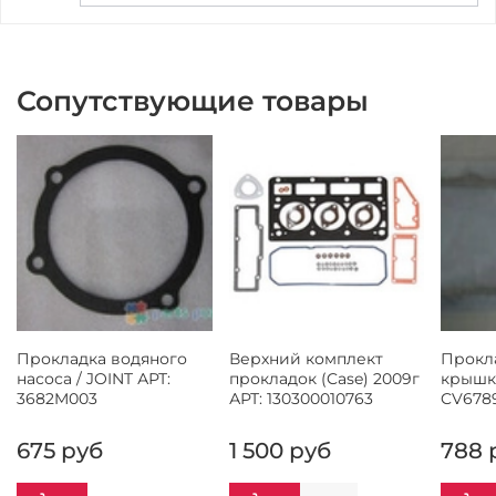
Сопутствующие товары
Прокладка водяного
Верхний комплект
Прокл
насоса / JOINT АРТ:
прокладок (Case) 2009г
крышки
3682M003
АРТ: 130300010763
CV678
675 руб
1 500 руб
788 