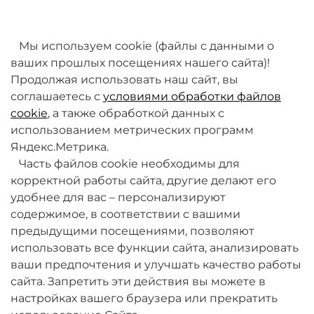
товаров. Мы работаем над этим.
Мы используем cookie (файлы с данными о
ваших прошлых посещениях нашего сайта)!
Продолжая использовать наш сайт, вы
соглашаетесь с
условиями обработки файлов
cookie
, а также обработкой данных с
использованием метрических программ
Яндекс.Метрика.
+7 (495) 789-38-95
Часть файлов cookie необходимы для
09:00 - 18:00 (будни, по МСК)
корректной работы сайта, другие делают его
удобнее для вас – персонализируют
содержимое, в соответствии с вашими
предыдущими посещениями, позволяют
использовать все функции сайта, анализировать
ваши предпочтения и улучшать качество работы
О компании
сайта. Запретить эти действия вы можете в
настройках вашего браузера или прекратить
Товары и услуги