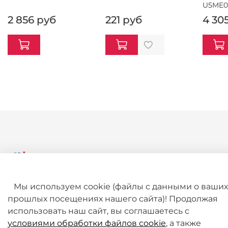
U5ME0
2 856 руб
221 руб
4 30
Мы используем cookie (файлы с данными о ваших
+7 (495) 789-38-95
прошлых посещениях нашего сайта)! Продолжая
09:00 - 18:00 (будни, по МСК)
использовать наш сайт, вы соглашаетесь с
условиями обработки файлов cookie
, а также