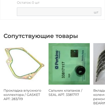
Остаток:
0 шт
шт
Сопутствующие товары
Прокладка впускного
Сальник клапанов /
Вклад
коллектора / GASKET
SEAL АРТ: 33817117
коленч
АРТ: 283/119
ремон
BEARIN